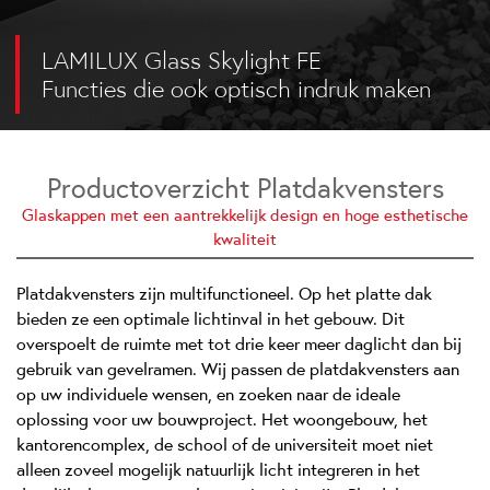
LAMILUX Glass Skylight FE
LAMILUX Glass Skylight FE 3°
LAMILUX Glass Skylight FE Circular
LAMILUX Glass Skylight F100 Circular
Functies die ook optisch indruk maken
Functies die ook optisch indruk maken
Daglicht door exclusief design
Daglicht door exclusief design
Productoverzicht Platdakvensters
Glaskappen met een aantrekkelijk design en hoge esthetische
kwaliteit
Platdakvensters zijn multifunctioneel. Op het platte dak
bieden ze een optimale lichtinval in het gebouw. Dit
overspoelt de ruimte met tot drie keer meer daglicht dan bij
gebruik van gevelramen. Wij passen de platdakvensters aan
op uw individuele wensen, en zoeken naar de ideale
oplossing voor uw bouwproject. Het woongebouw, het
kantorencomplex, de school of de universiteit moet niet
alleen zoveel mogelijk natuurlijk licht integreren in het