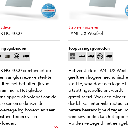
ssieker
Stabiele klassieker
X HG 4000
LAMILUX Weefsel
ingsgebieden
Toepassingsgebieden
X HG 4000 combineert de
Het versterkte LAMILUX Weefs
en van glasvezelversterkte
geeft een hogere mechanische
ffen met het uiterlijk van
sterkte, waardoor een lagere li
aluminium. Het gladde
uitzettingscoëfficiënt wordt
ns oppervlak voldoet aan de
gerealiseerd. Voor een minder
 eisen en is dankzij de
duidelijke materiaalstructuur e
-verzegeling bovendien zeer
betere bestendigheid tegen uv
stand tegen uv- en
weersinvloeden kan het opper
vloeden.
worden verzegeld met een gel