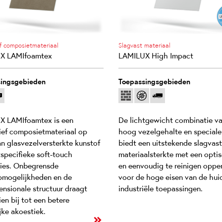
f composietmateriaal
Slagvast materiaal
X LAMIfoamtex
LAMILUX High Impact
ingsgebieden
Toepassingsgebieden
X LAMIfoamtex is een
De lichtgewicht combinatie v
ief composietmateriaal op
hoog vezelgehalte en speciale
an glasvezelversterkte kunstof
biedt een uitstekende slagvas
tspecifieke soft-touch
materiaalsterkte met een optis
ies. Onbegrensde
en eenvoudig te reinigen oppe
mogelijkheden en de
voor de hoge eisen van de hui
ensionale structuur draagt
industriële toepassingen.
en bij tot een betere
jke akoestiek.