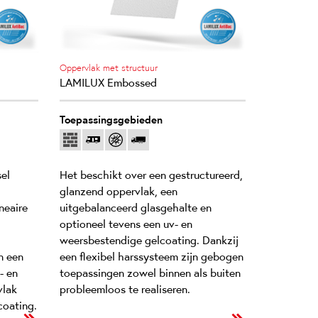
Oppervlak met structuur
LAMILUX Embossed
Toepassingsgebieden
el
Het beschikt over een gestructureerd,
glanzend oppervlak, een
neaire
uitgebalanceerd glasgehalte en
optioneel tevens een uv- en
weersbestendige gelcoating. Dankzij
n een
een flexibel harssysteem zijn gebogen
- en
toepassingen zowel binnen als buiten
vlak
probleemloos te realiseren.
coating.