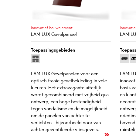
Innovatief bouwelement
Innovatie
LAMILUX Gevelpaneel
LAMILU
Toepassingsgebieden
Toepass
LAMILUX Gevelpanelen voor een
LAMILU
optisch fraaie gevelbekleding in vele
innovat
kleuren. Het extravagante uiterlijk
basis v
wordt gecombineerd met vrijheid qua
en klan
ontwerp, een hoge bestendigheid
decorat
tegen vandalisme en de mogelijkheid
ontwerp
om de panelen van achter te
driedim
verlichten - bijvoorbeeld voor van
bovendi
achter geventileerde vliesgevels.
ruimteli