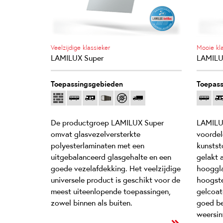
Veelzijdige klassieker
Mooie kla
LAMILUX Super
LAMILU
Toepassingsgebieden
Toepass
De productgroep LAMILUX Super
LAMILU
omvat glasvezelversterkte
voordel
polyesterlaminaten met een
kunststo
uitgebalanceerd glasgehalte en een
gelakt 
goede vezelafdekking. Het veelzijdige
hooggla
universele product is geschikt voor de
hoogste
meest uiteenlopende toepassingen,
gelcoat
zowel binnen als buiten.
goed be
weersin