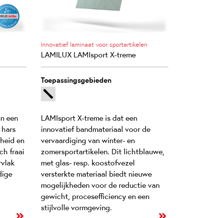
Innovatief laminaat voor sportartikelen
LAMILUX LAMIsport X-treme
Toepassingsgebieden
an een
LAMIsport X-treme is dat een
 hars
innovatief bandmateriaal voor de
theid en
vervaardiging van winter- en
ch fraai
zomersportartikelen. Dit lichtblauwe,
rvlak
met glas- resp. koostofvezel
dige
versterkte materiaal biedt nieuwe
mogelijkheden voor de reductie van
gewicht, procesefficiency en een
stijlvolle vormgeving.