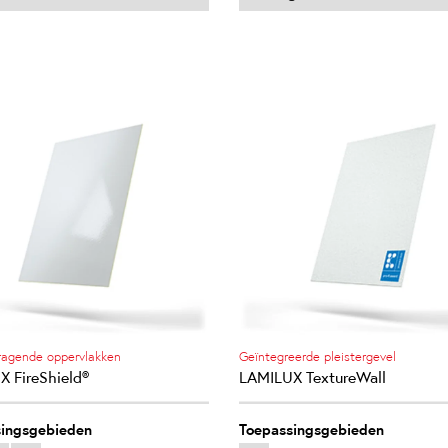
ragende oppervlakken
Geïntegreerde pleistergevel
 FireShield®
LAMILUX TextureWall
ingsgebieden
Toepassingsgebieden