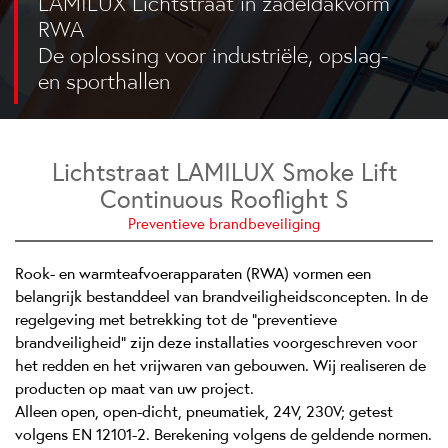
LAMILUX Lichtstraat in zadeldakvorm
RWA
De oplossing voor industriële, opslag-
en sporthallen
Lichtstraat LAMILUX Smoke Lift
Continuous Rooflight S
Preventieve brandbeveiliging
Rook- en warmteafvoerapparaten (RWA) vormen een
belangrijk bestanddeel van brandveiligheidsconcepten. In de
regelgeving met betrekking tot de “preventieve
brandveiligheid” zijn deze installaties voorgeschreven voor
het redden en het vrijwaren van gebouwen. Wij realiseren de
producten op maat van uw project.
Alleen open, open-dicht, pneumatiek, 24V, 230V; getest
volgens EN 12101-2. Berekening volgens de geldende normen.