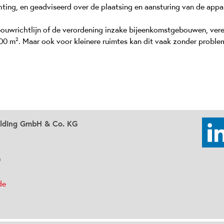
ting, en geadviseerd over de plaatsing en aansturing van de appa
e bouwrichtlijn of de verordening inzake bijeenkomstgebouwen, ve
000 m². Maar ook voor kleinere ruimtes kan dit vaak zonder probl
olding GmbH & Co. KG
0
de