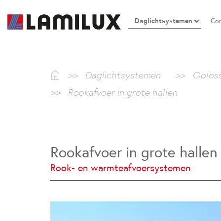
Daglichtsystemen
Co
>>
Daglichtsystemen
>>
Oploss
>>
Rookafvoer in grote hallen
Rookafvoer in grote hallen
Rook- en warmteafvoersystemen