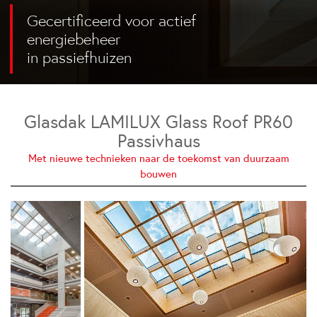
Gecertificeerd voor actief
energiebeheer
in passiefhuizen
Glasdak LAMILUX Glass Roof PR60
Passivhaus
Met nieuwe technieken naar de toekomst van duurzaam
bouwen